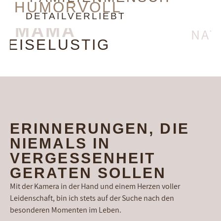
HUMORVOLL
DETAILVERLIEBT
MAMA
NAT
REISELUSTIG
ERINNERUNGEN, DIE
NIEMALS IN
VERGESSENHEIT
GERATEN SOLLEN
Mit der Kamera in der Hand und einem Herzen voller
Leidenschaft, bin ich stets auf der Suche nach den
besonderen Momenten im Leben.